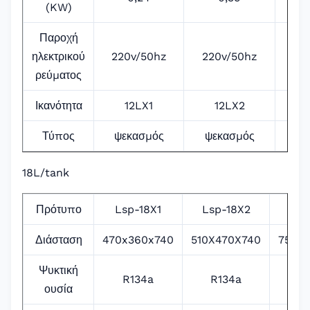
(KW)
Παροχή
ηλεκτρικού
220v/50hz
220v/50hz
22
ρεύματος
Ικανότητα
12LX1
12LX2
Τύπος
ψεκασμός
ψεκασμός
ψε
18L/tank
Πρότυπο
Lsp-18X1
Lsp-18X2
Lsp
Διάσταση
470x360x740
510X470X740
750X
Ψυκτική
R134a
R134a
R
ουσία