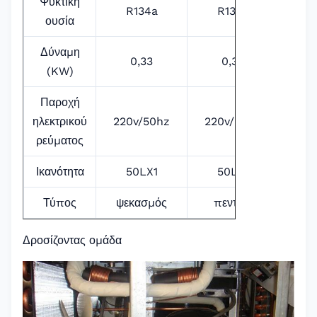
Ψυκτική
R134a
R134a
ουσία
Δύναμη
0,33
0,33
(KW)
Παροχή
ηλεκτρικού
220v/50hz
220v/50hz
ρεύματος
Ικανότητα
50LX1
50LX1
Τύπος
ψεκασμός
πεντάλι
Δροσίζοντας ομάδα