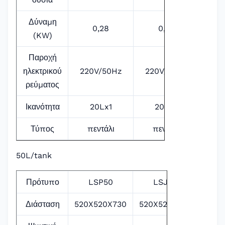
Δύναμη
0,28
0,35
(KW)
Παροχή
ηλεκτρικού
220V/50Hz
220V/50Hz
ρεύματος
Ικανότητα
20Lx1
20Lx2
Τύπος
πεντάλι
πεντάλι
50L/tank
Πρότυπο
LSP50
LSJ50
Διάσταση
520X520X730
520X520X730