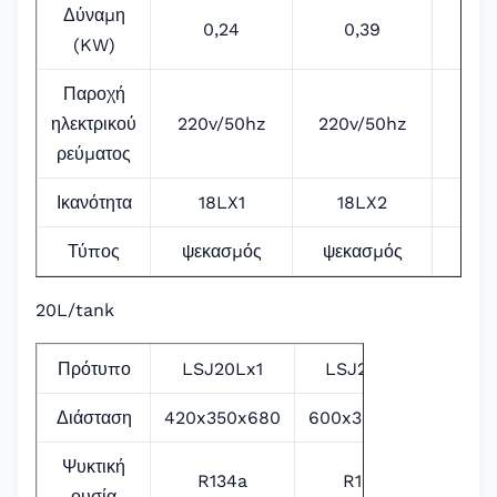
Δύναμη
0,24
0,39
0
(KW)
Παροχή
ηλεκτρικού
220v/50hz
220v/50hz
220
ρεύματος
Ικανότητα
18LX1
18LX2
1
Τύπος
ψεκασμός
ψεκασμός
ψεκ
20L/tank
Πρότυπο
LSJ20Lx1
LSJ20Lx2
Διάσταση
420x350x680
600x350x680
Ψυκτική
R134a
R134a
ουσία