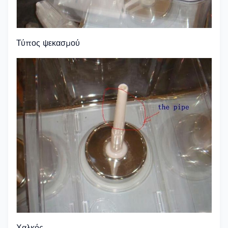
Τύπος ψεκασμού
Χαλκός