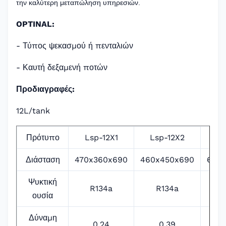
την καλύτερη μεταπώληση υπηρεσιών.
OPTINAL:
- Τύπος ψεκασμού ή πενταλιών
- Καυτή δεξαμενή ποτών
Προδιαγραφές:
12L/tank
Πρότυπο
Lsp-12X1
Lsp-12X2
Ls
Διάσταση
470x360x690
460x450x690
640
Ψυκτική
R134a
R134a
ουσία
Δύναμη
0,24
0,39