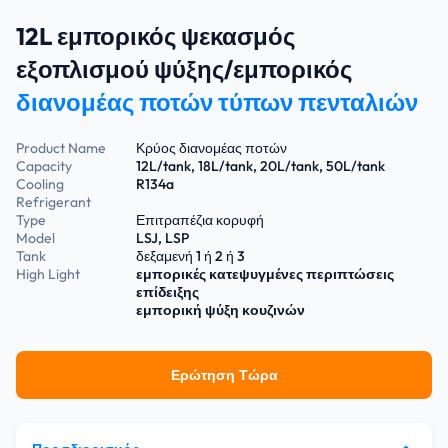
12L εμπορικός ψεκασμός
εξοπλισμού ψύξης/εμπορικός
διανομέας ποτών τύπων πενταλιών
Product Name
Κρύος διανομέας ποτών
Capacity
12L/tank, 18L/tank, 20L/tank, 50L/tank
Cooling
R134a
Refrigerant
Type
Επιτραπέζια κορυφή
Model
LSJ, LSP
Tank
δεξαμενή 1 ή 2 ή 3
High Light
εμπορικές κατεψυγμένες περιπτώσεις
επίδειξης
εμπορική ψύξη κουζινών
Ερώτηση Τώρα