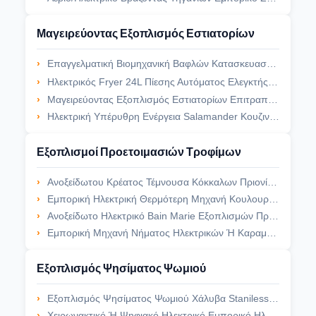
Μαγειρεύοντας Εξοπλισμός Εστιατορίων
Επαγγελματική Βιομηχανική Βαφλών Κατασκευαστών 220V Μηχανή Βαφλών Επιτραπέζιων Κορυφών Ηλεκτρική
Ηλεκτρικός Fryer 24L Πίεσης Αυτόματος Ελεγκτής S/S 304 Θερμοκρασίας Max.200℃
Μαγειρεύοντας Εξοπλισμός Εστιατορίων Επιτραπέζιων Κορυφών, Ενιαίο/Διπλό Ηλεκτρικό Fryer Δεξαμενών Εμπορικό
Ηλεκτρική Υπέρυθρη Ενέργεια Salamander Κουζινών - Σχάρα Salamander Αερίου Αποταμίευσης
Εξοπλισμοί Προετοιμασιών Τροφίμων
Ανοξείδωτου Κρέατος Τέμνουσα Κόκκαλων Πριονίζοντας Μηχανή Κόκκαλων Πριονιών Ηλεκτρική Για Το Παγωμένο Κρέας
Εμπορική Ηλεκτρική Θερμότερη Μηχανή Κουλουριών Χοτ-Ντογκ Με Τον Ενιαίο/Διπλό Σωλήνα Θέρμανσης
Ανοξείδωτο Ηλεκτρικό Bain Marie Εξοπλισμών Προετοιμασιών Τροφίμων Κουζινών Για Τα Τρόφιμα Θερμά
Εμπορική Μηχανή Νήματος Ηλεκτρικών Ή Καραμελών Αερίου, Ρόδινη Καραμέλα Βαμβακιού Που Κατασκευάζει Τη Μηχανή
Εξοπλισμός Ψησίματος Ψωμιού
Εξοπλισμός Ψησίματος Ψωμιού Χάλυβα Staniless, Εμπορικό Ηλεκτρικό Slicer Ψωμιού Ποιοτικό Μαχαίρι
Χειρωνακτικό Ή Ψηφιακό Ηλεκτρικό Εμπορικό Ηλεκτρικό Ψωμί Proofer Φούρνων Proofer