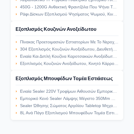
450G - 1200G Ανθεκτική Φραντζόλα Που Ψήνει Το Παν Διάφορο Κιβώτιο Φρυγανιάς Αλουμινίου Ικανότητας
Ράφι Δίσκων Εξοπλισμού Ψησίματος Ψωμιού, Κινητό Καροτσάκι Ανοξείδωτου Για Την Κουζίνα
Εξοπλισμός Κουζινών Ανοξείδωτου
Πίνακας Προετοιμασιών Εστιατορίων Με Το Νεροχύτη Πίνακας Νεροχυτών Ανοξείδωτου 1/2/3 Νεροχύτες
304 Εξοπλισμός Κουζινών Ανοξείδωτου, Διευθετήσιμος Λειτουργώντας Πίνακας Ανοξείδωτου Ραφιών
Ενιαία Και Διπλή Κουζίνα Καροτσακιών Ανοξείδωτου Γραμμών Για Gastronorm
Εξοπλισμός Κουζινών Ανοξείδωτου, Κινητό Κάρρο Κουζινών Ανοξείδωτου 2/3 Σειρές
Εξοπλισμός Μπουφέδων Τομέα Εστιάσεως
Ενιαία Sealer 220V Τροφίμων Αιθουσών Εμπορική Κενή Κενή Μηχανή Συσκευασίας Τροφίμων
Εμπορικό Κενό Sealer Λάμψης Μέγιστο 350Mm Μήκος Fw-3150 Σφράγισης
Sealer Ώθησης Σώματος Αργιλίου Tabletop Μηχανών 220V Χέρι - Κρατημένο Sealer Θερμότητας
8L Ανά Πάγο Εξοπλισμού Μπουφέδων Τομέα Εστιάσεως Δεξαμενών - Κρύος Διανομέας Ποτών Ανοξείδωτου Ύφους