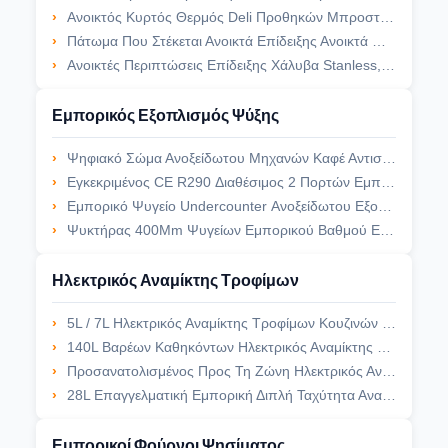
Ανοικτός Κυρτός Θερμός Deli Προθηκών Μπροστινός Χειρωνακτικός Υγραντής Γυαλιού Έντονου Φωτός Ελεύθερος
Πάτωμα Που Στέκεται Ανοικτά Επίδειξης Ανοικτά Θερμότερα 3 Ράφια Αυτοεξυπηρετήσεων Υποθέσεων Ελεγχόμενα PID
Ανοικτές Περιπτώσεις Επίδειξης Χάλυβα Stanless, Κατακόρυφα Ανοικτή Πιό Ψυχρή Προθήκη Υπεραγορών
Εμπορικός Εξοπλισμός Ψύξης
Ψηφιακό Σώμα Ανοξείδωτου Μηχανών Καφέ Αντιστοιχιών Ψυγείων Ελεγκτών Μίνι
Εγκεκριμένος CE R290 Διαθέσιμος 2 Πορτών Εμπορικός Εξοπλισμός Ψύξης Κουζινών Ψυκτήρων Εμπορικός
Εμπορικό Ψυγείο Undercounter Ανοξείδωτου Εξοπλισμού Ψύξης Δίσκων Αρτοποιείων
Ψυκτήρας 400Mm Ψυγείων Εμπορικού Βαθμού Εξοπλισμός Ψύξης Αρτοποιείων × 600Mm
Ηλεκτρικός Αναμίκτης Τροφίμων
5L / 7L Ηλεκτρικός Αναμίκτης Τροφίμων Κουζινών Για Το Αυγό, Ηλεκτρικό Κύπελλο Μίξης
140L Βαρέων Καθηκόντων Ηλεκτρικός Αναμίκτης Τροφίμων, Σπειροειδής Αναμίκτης Ζύμης Για Τη Ζύμη 50KG
Προσανατολισμένος Προς Τη Ζώνη Ηλεκτρικός Αναμίκτης Ζύμης Αρτοποιείων Αναμικτών Τροφίμων Με Την Αντίστροφη Περιστροφή
28L Επαγγελματική Εμπορική Διπλή Ταχύτητα Αναμικτών Ζύμης Πιτσών Με Το Χρονόμετρο
Εμπορικοί Φούρνοι Ψησίματος