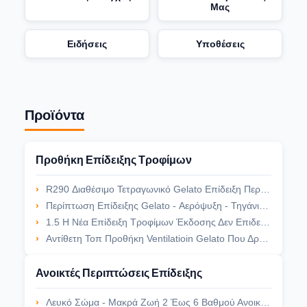
Μας
Ειδήσεις
Υποθέσεις
Προϊόντα
Προθήκη Επίδειξης Τροφίμων
R290 Διαθέσιμο Τετραγωνικό Gelato Επίδειξη Περίπτωση Ελαφριά Γρήγορη Ψύξη 2 Οδηγήσεων Στρωμάτων
Περίπτωση Επίδειξης Gelato - Αερόψυξη - Τηγάνια 2 Στρωμάτων 5L - Εκτός Από Την Πρόσθετη Καμμμένη Ψυκτήρας Μορφή
1.5 Η Νέα Επίδειξη Τροφίμων Έκδοσης Δεν Επιδεικνύει Καμία Συγκόλληση, R290 Διαθέσιμο, Κρατήστε Πάντα 2 - 6 Βαθμό
Αντίθετη Τοπ Προθήκη Ventilatioin Gelato Που Δροσίζει -16 Έως -20 Το Τηγάνι Βαθμού 4Pcs 5L Gelato
Ανοικτές Περιπτώσεις Επίδειξης
Λευκό Σώμα - Μακρά Ζωή 2 Έως 6 Βαθμού Ανοικτά Επίδειξης Ραφιών Περιπτώσεων Διευθετήσιμα