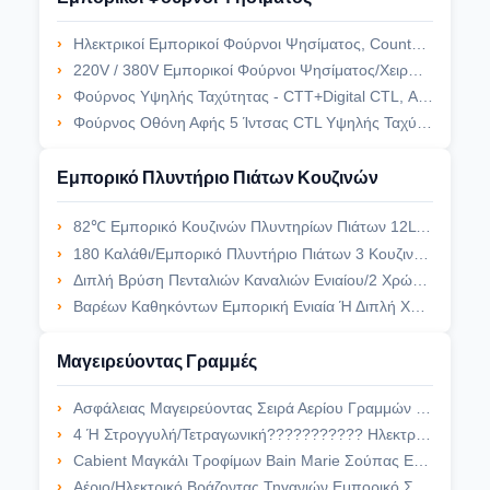
Ηλεκτρικοί Εμπορικοί Φούρνοι Ψησίματος, Countertop Διπλός Εξαερισμός Ζεστού Αέρα Φούρνων Μεταφοράς
220V / 380V Εμπορικοί Φούρνοι Ψησίματος/Χειρωνακτικός Ηλεκτρικός Φούρνος Πιτσών Μεταφορέων
Φούρνος Υψηλής Ταχύτητας - CTT+Digital CTL, Απόθεμα 8 Memu Με Το Μαγειρεύοντας Στάδιο 3
Φούρνος Οθόνη Αφής 5 Ίντσας CTL Υψηλής Ταχύτητας, Εκτός Από 1024 Τις Επιλογές, Μαγειρεύοντας Στάδιο 15
Εμπορικό Πλυντήριο Πιάτων Κουζινών
82℃ Εμπορικό Κουζινών Πλυντηρίων Πιάτων 12L Νερού Πλυντήριο Πιάτων Γυαλιού Φραγμών Δεξαμενών Εμπορικό
180 Καλάθι/Εμπορικό Πλυντήριο Πιάτων 3 Κουζινών Χ Εμπορικό Πλυντήριο Πιάτων Μεταφορέων Φάσης
Διπλή Βρύση Πενταλιών Καναλιών Ενιαίου/2 Χρώματος Αυτόματων Εμπορικών Πλυντηρίων Πιάτων Κουζινών
Βαρέων Καθηκόντων Εμπορική Ενιαία Ή Διπλή Χρησιμοποιημένη Γόνατο Βαλβίδα Πλυντηρίων Πιάτων Κουζινών
Μαγειρεύοντας Γραμμές
Ασφάλειας Μαγειρεύοντας Σειρά Αερίου Γραμμών Ελεύθερη Μόνιμη Με 4/6 Ευρωπαϊκοί Καυστήρες
4 Ή Στρογγυλή/Τετραγωνική??????????? Ηλεκτρική Κουζίνα 6 Πιάτων Ηλεκτρική Κουζινών Σειράς
Cabient Μαγκάλι Τροφίμων Bain Marie Σούπας Εστιατορίων Ποδιών Κατώτατων Μαγειρεύοντας Γραμμών Διευθετήσιμο
Αέριο/Ηλεκτρικό Βράζοντας Τηγανιών Εμπορικό Σούπας Θερμότερο 60L 100L 150L Νερό Heaing Κατσαρολών